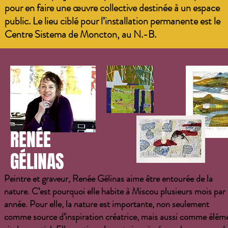
pour en faire une œuvre collective destinée à un espace
public. Le lieu ciblé pour l’installation permanente est le
Centre Sistema de Moncton, au N.-B.
RENÉE
GÉLINAS
Peintre et graveur, Renée Gélinas aime être entourée de la
nature. C’est pourquoi elle habite à Miscou plusieurs mois par
année. Pour elle, la nature est importante, non seulement
comme source d’inspiration créatrice, mais aussi comme élém