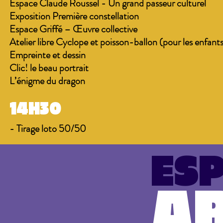
Espace Claude Roussel - Un grand passeur culturel
Exposition Première constellation
Espace Griffé – Œuvre collective
Atelier libre Cyclope et poisson-ballon (pour les enfant
Empreinte et dessin
Clic! le beau portrait
L’énigme du dragon
14H30
- Tirage loto 50/50
ES
AR