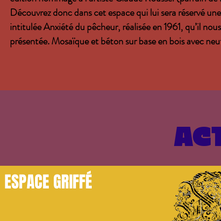
Découvrez donc dans cet espace qui lui sera réservé un
intitulée Anxiété du pêcheur, réalisée en 1961, qu’il nous
présentée. Mosaïque et béton sur base en bois avec neu
ACT
ESPACE GRIFFÉ