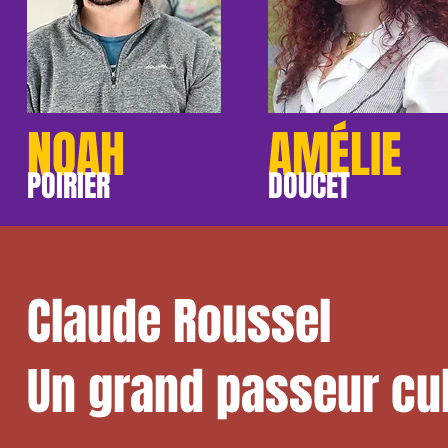
NOAH
AMÉLIE
POIRIER
DOUCET
Claude Roussel
Un grand passeur cul