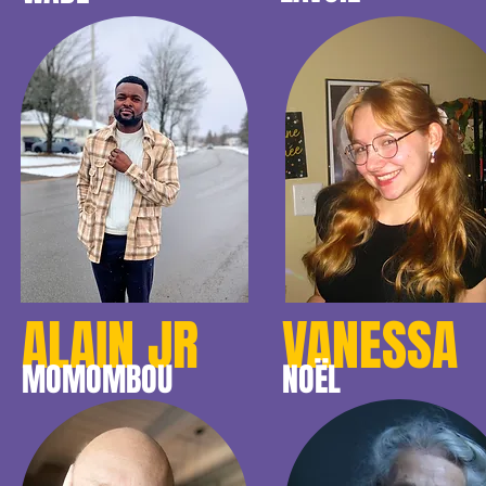
ALAIN JR
VANESSA
MOMOMBOU
NOËL